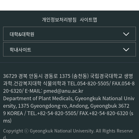
개인정보처리방침
사이트맵
인문사회·IT대학
대학&대학원
인문·문화학부
국립경국대학교
학내사이트
국어국문학전공
(재)국립경국대학교발전기금
중국어문·문화학전공
글로컬인재양성관(고시원)
한자문화콘텐츠학전공
공동실험실습관
문화유산학전공
공용S/W관리시스템
36729 경북 안동시 경동로 1375 (송천동) 국립경국대학교 생명
미디어문화커뮤니케이션학전공
공자학원
과학.건강복지대학 식물의학과 TEL.054-820-5505/ FAX.054-8
사학전공
공학교육인증시스템
20-6320/ E-MAIL: pmed@anu.ac.kr
과학영재교육원
컴퓨터·소프트웨어공학부
Department of Plant Medicals, Gyeongkuk National Univ
교육혁신본부
컴퓨터공학전공
ersity, 1375 Gyeongdong-ro, Andong, Gyeongbuk 3672
도서관
소프트웨어융합전공
미래교육센터
9 KOREA / TEL.+82-54-820-5505/ FAX.+82-54-820-6320 (s
박물관
ms)
사회과학부
산학협력단
경영학전공
Copyright ⓒ Gyeongkuk National University. All Rights Reserve
생활관(기숙사)
회계세무학전공
d.
어학원