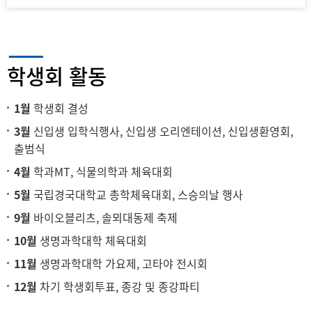
학생회 활동
1월
학생회 결성
3월
신입생 입학식행사, 신입생 오리엔테이션, 신입생환영회,
출범식
4월
학과MT, 식물의학과 체육대회
5월
국립경국대학교 총학체육대회, 스승의날 행사
9월
바이오블리츠, 솔뫼대동제 축제
10월
생명과학대학 체육대회
11월
생명과학대학 가요제, 고타야 전시회
12월
차기 학생회투표, 종강 및 종강파티