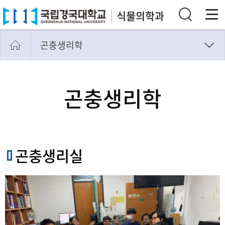
곤충생리학
곤충생리학
곤충생태-화분매개
곤충생리학
생물학적방제
임상식물병리학
식물-미생물 상호작용
곤충생리실
바이러스학
곤충병리독성학