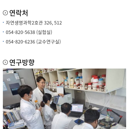
연락처
자연생명과학2호관 326, 512
054-820-5638 (실험실)
054-820-6236 (교수연구실)
연구방향