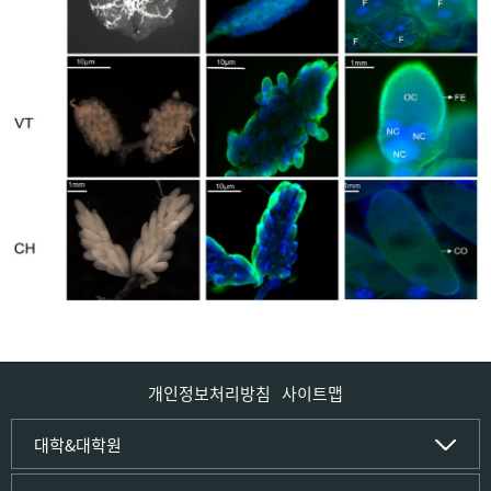
개인정보처리방침
사이트맵
인문사회·IT대학
대학&대학원
인문·문화학부
국립경국대학교