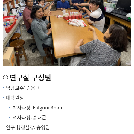
연구실 구성원
담당교수: 김용균
대학원생
박사과정: Falguni Khan
석사과정: 송태근
연구 행정실장: 송영임