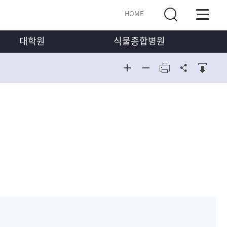
HOME
대학원
식물종합병원
식물종합병
원
반대학원 식물의학과
식물종합병원
교육과정
개설 교과목
대학원 세미나