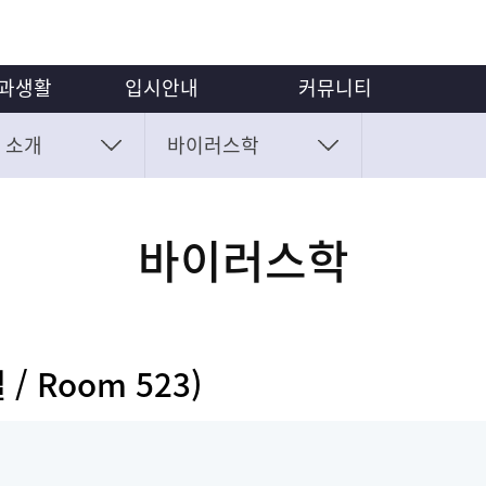
과생활
입시안내
커뮤니티
 소개
과과정
장학제도 안내
바이러스학
공지사항
일
지원시설
통학버스/기숙사
동문소식
곤충생리학
 바이오블리츠
입학정보
총동문회
곤충생태-화분매개
바이러스학
학생회
사진첩
생물학적방제
전국고등학생곤충표본경진
대회
개
임상식물병리학
식물-미생물 상호작용
/ Room 523)
바이러스학
곤충병리독성학