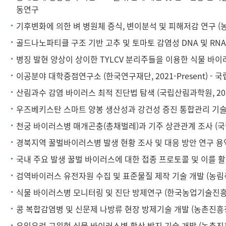
동연구
기후변화에 의한 벼 병원체 증식, 변이분석 및 피해저감 연구 (농
골드나노파티클 구조 기반 고추 및 토마토 감염성 DNA 및 RNA 
병징 발현 양상이 상이한 TYLCV 분리주들을 이용한 식물 바이러스
이공분야 대학중점연구소 (한국연구재단, 2021-Present)
산림과수 감염 바이러스 최적 진단법 탐색 (국립산림과학원, 20
우즈베키스탄 스마트 양봉 생산성과 강건성 증진 통합관리 기술 개
천궁 바이러스병 매개곤충(총채벌레)과 기주 상관관계 조사 (국립
경북지역 꿀벌바이러스병 발생 현황 조사 및 대응 방안 연구 용역
국내 주요 발생 꿀벌 바이러스에 대한 접종 프로토콜 및 이를 활용
검역바이러스 유전자원 수집 및 표준물질 제작 기술 개발 (농림축산
식물 바이러스병 모니터링 및 진단 방제연구 (한국농업기술진흥원, 
콩 복합감염병 및 신문제 나방류 현장 방제기술 개발 (농촌진흥청, 
유입우려 고위험 식물 바이러스병 확산 방지 기술 개발 (농촌진흥청