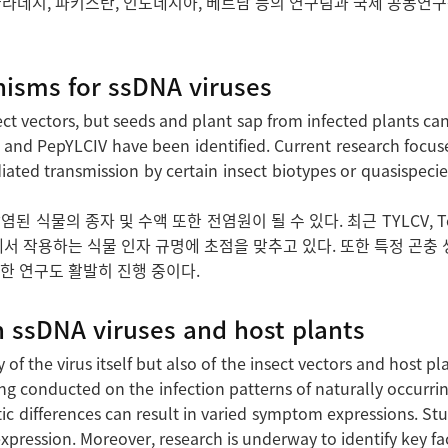
방글라데시, 파키스탄, 인도네시아, 베트남 등의 연구팀과 국제 공동
nisms for ssDNA viruses
sect vectors, but seeds and plant sap from infected plants ca
nd PepYLCIV have been identified. Current research focuses
ediated transmission by certain insect biotypes or quasispeci
물의 종자 및 수액 또한 전염원이 될 수 있다. 최근 TYLCV, ToLCN
 작용하는 식물 인자 규명에 초점을 맞추고 있다. 또한 특정 곤충 생태형
한 연구도 활발히 진행 중이다.
n ssDNA viruses and host plants
 of the virus itself but also of the insect vectors and host p
ing conducted on the infection patterns of naturally occurring 
ic differences can result in varied symptom expressions. St
ssion. Moreover, research is underway to identify key factors