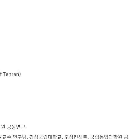
of Tehran)
과학원 공동연구
김용균교수 연구팀, 경상국립대학교, 오상킨섹트, 국립농업과학원 공