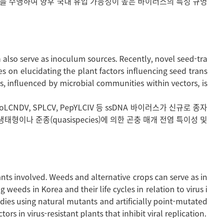
연구를 수행하여 향후 국내 유입 가능성이 높은 바이러스의 특성 규명
n also serve as inoculum sources. Recently, novel seed-tra
 on elucidating the plant factors influencing seed trans
es, influenced by microbial communities within vectors, is
DV, SPLCV, PepYLCIV 등 ssDNA 바이러스가 신규로 종자
이나 준종(quasispecies)에 의한 곤충 매개 전염 특이성 및
lants involved. Weeds and alternative crops can serve as in
weeds in Korea and their life cycles in relation to virus i
udies using natural mutants and artificially point-mutated
 in virus-resistant plants that inhibit viral replication.