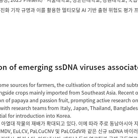
 기작 규명과 이를 활용한 멀티모달 AI 기반 출현 위험도 평가 프레임워크
ion of emerging ssDNA viruses associat
 sources for farmers, the cultivation of tropical and subt
ongside crops mainly imported from Southeast Asia. Recent 
n of papaya and passion fruit, prompting active research on 
s with research teams from Italy, Japan, Thailand, Banglade
ial for introduction into Korea.
 아열대 작물의 재배가 확대되고 있다. 이에 따라 주로 동남아시아 지
, EuLCV, PaLCuCNV 및 PaLCGdV와 같은 신규 ssDNA 바