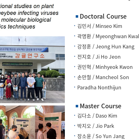
Doctoral Course
김민서 / Minseo Kim
곽명환 / Myeonghwan Kwa
강정훈 / Jeong Hun Kang
전지호 / Ji Ho Jeon
권민혁 / Minhyeok Kwon
손만철 / Mancheol Son
Paradha Nonthijun
Master Course
김다소 / Daso Kim
박지오 / Jio Park
장소윤 / So Yun Jang