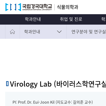
학과안내
취업 및 진로
학
학과안내
학과소개
졸업후진로
연구분야 및 연구실
교
학과연혁
식물보호기사
교육
학과안내
학과소개
교수소개
취업역량강화
고타야,
취업 및 진로
학과연혁
연구분야 및 연구실 소개
취업공지
학과생활
교수소개
언론 속 식물의학과
학과 관련 동영상
입시안내
연구분야 및 연구실 소
찾아오시는길
커뮤니티
언론 속 식물의학과
Virology Lab (바이러스학연구실 
대학원
학과 관련 동영상
식물종합병원
찾아오시는길
부가정보
PI: Prof. Dr. Eui-Joon Kil (지도교수: 길의준 교수)