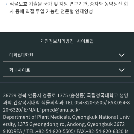
식물보호 기술을 국가 및 지방 연구기관, 종자와 농약생산 회
사 등에 직접 투입 가능한 전문형 인재양성
개인정보처리방침
사이트맵
인문사회·IT대학
대학&대학원
인문·문화학부
국립경국대학교
학내사이트
국어국문학전공
(재)국립경국대학교발전기금
중국어문·문화학전공
글로컬인재양성관(고시원)
한자문화콘텐츠학전공
공동실험실습관
문화유산학전공
공용S/W관리시스템
36729 경북 안동시 경동로 1375 (송천동) 국립경국대학교 생명
미디어문화커뮤니케이션학전공
공자학원
과학.건강복지대학 식물의학과 TEL.054-820-5505/ FAX.054-8
사학전공
공학교육인증시스템
20-6320/ E-MAIL: pmed@anu.ac.kr
과학영재교육원
컴퓨터·소프트웨어공학부
Department of Plant Medicals, Gyeongkuk National Univ
교육혁신본부
컴퓨터공학전공
ersity, 1375 Gyeongdong-ro, Andong, Gyeongbuk 3672
도서관
소프트웨어융합전공
미래교육센터
9 KOREA / TEL.+82-54-820-5505/ FAX.+82-54-820-6320 (s