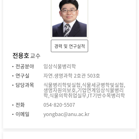
경력 및 연구실적
전용호
교수
전공분야
임상식물병리학
연구실
자연.생명과학 2호관 503호
담당과목
식물병리학및실험,식물세균병학및실험,
생명자원의보호,기업연계임상식물병리
학,식물의학취업실무,IT기반수목병리학
전화
054-820-5507
이메일
yongbac@anu.ac.kr