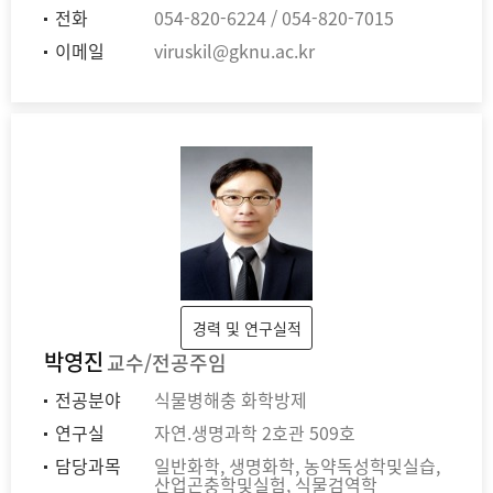
전화
054-820-6224 / 054-820-7015
이메일
viruskil@gknu.ac.kr
경력 및 연구실적
박영진
교수/전공주임
전공분야
식물병해충 화학방제
연구실
자연.생명과학 2호관 509호
담당과목
일반화학, 생명화학, 농약독성학및실습,
산업곤충학및실험, 식물검역학