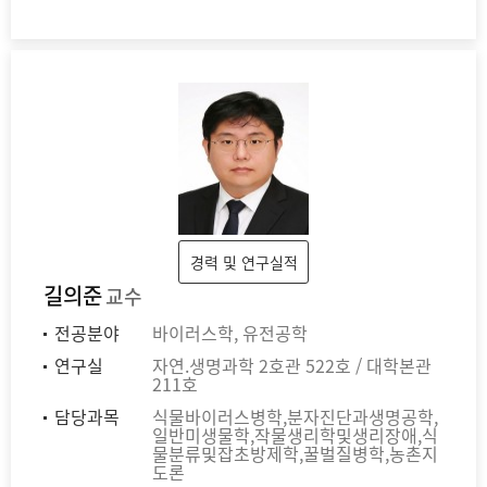
경력 및 연구실적
길의준
교수
전공분야
바이러스학, 유전공학
연구실
자연.생명과학 2호관 522호 / 대학본관
211호
담당과목
식물바이러스병학,분자진단과생명공학,
일반미생물학,작물생리학및생리장애,식
물분류및잡초방제학,꿀벌질병학,농촌지
도론