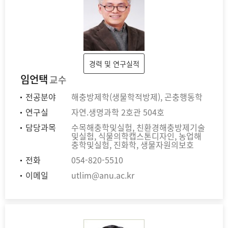
경력 및 연구실적
임언택
교수
전공분야
해충방제학(생물학적방제), 곤충행동학
연구실
자연.생명과학 2호관 504호
담당과목
수목해충학및실험, 친환경해충방제기술
및실험, 식물의학캡스톤디자인, 농업해
충학및실험, 진화학, 생물자원의보호
전화
054-820-5510
이메일
utlim@anu.ac.kr