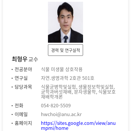
경력 및 연구실적
최형우
교수
전공분야
식물 미생물 상호작용
연구실
자연.생명과학 2호관 501호
담당과목
식물균병학및실험, 생물정보학및실험,
균학과버섯재배, 분자생물학, 식물보호
재배학개론
전화
054-820-5509
이메일
hwchoi@anu.ac.kr
홈페이지
https://sites.google.com/view/anu
mpmi/home