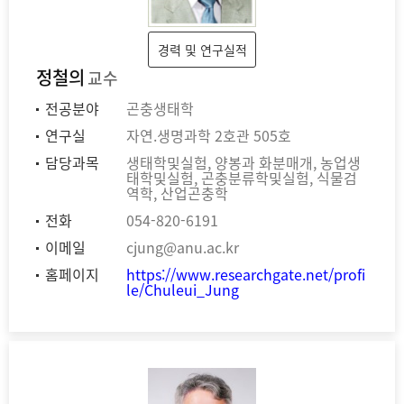
경력 및 연구실적
정철의
교수
전공분야
곤충생태학
연구실
자연.생명과학 2호관 505호
담당과목
생태학및실험, 양봉과 화분매개, 농업생
태학및실험, 곤충분류학및실험, 식물검
역학, 산업곤충학
전화
054-820-6191
이메일
cjung@anu.ac.kr
홈페이지
https://www.researchgate.net/profi
le/Chuleui_Jung