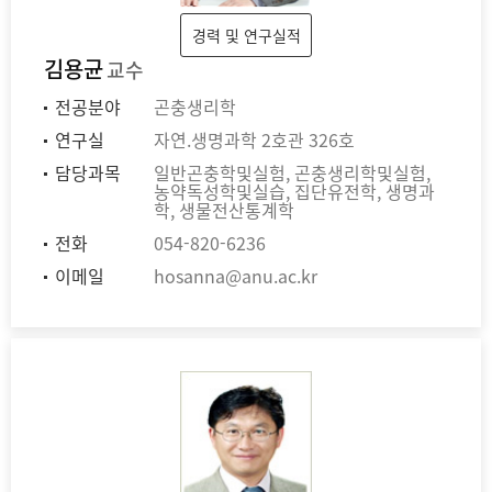
경력 및 연구실적
김용균
교수
전공분야
곤충생리학
연구실
자연.생명과학 2호관 326호
담당과목
일반곤충학및실험, 곤충생리학및실험,
농약독성학및실습, 집단유전학, 생명과
학, 생물전산통계학
전화
054-820-6236
이메일
hosanna@anu.ac.kr