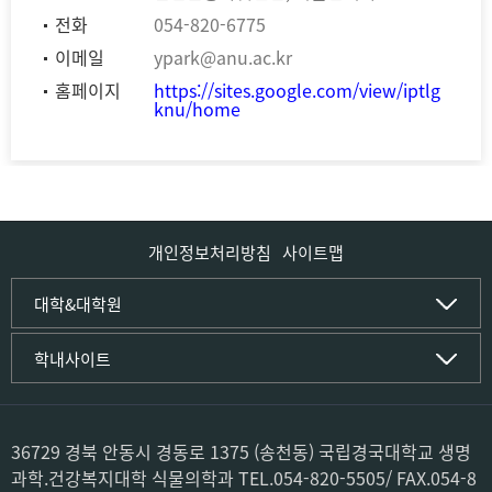
전화
054-820-6775
이메일
ypark@anu.ac.kr
홈페이지
https://sites.google.com/view/iptlg
knu/home
개인정보처리방침
사이트맵
인문사회·IT대학
대학&대학원
인문·문화학부
국립경국대학교
학내사이트
국어국문학전공
(재)국립경국대학교발전기금
중국어문·문화학전공
글로컬인재양성관(고시원)
한자문화콘텐츠학전공
공동실험실습관
문화유산학전공
공용S/W관리시스템
36729 경북 안동시 경동로 1375 (송천동) 국립경국대학교 생명
미디어문화커뮤니케이션학전공
공자학원
과학.건강복지대학 식물의학과 TEL.054-820-5505/ FAX.054-8
사학전공
공학교육인증시스템