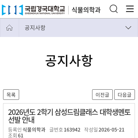
공지사항
공지사항
동문소식
공지사항
총동문회
사진첩
전국고등학생곤충표본경진대회
2026년도 2학기 삼성드림클래스 대학생멘토
선발 안내
등록인
식물의학과
글번호
163942
작성일
2026-05-21
조회
61