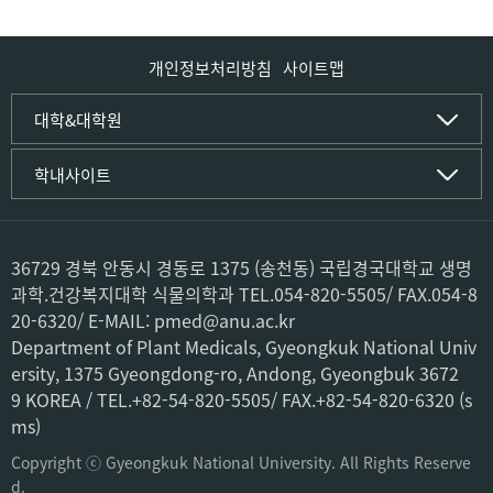
개인정보처리방침
사이트맵
인문사회·IT대학
대학&대학원
인문·문화학부
국립경국대학교
학내사이트
국어국문학전공
(재)국립경국대학교발전기금
중국어문·문화학전공
글로컬인재양성관(고시원)
한자문화콘텐츠학전공
공동실험실습관
문화유산학전공
공용S/W관리시스템
36729 경북 안동시 경동로 1375 (송천동) 국립경국대학교 생명
미디어문화커뮤니케이션학전공
공자학원
과학.건강복지대학 식물의학과 TEL.054-820-5505/ FAX.054-8
사학전공
공학교육인증시스템
20-6320/ E-MAIL: pmed@anu.ac.kr
과학영재교육원
컴퓨터·소프트웨어공학부
Department of Plant Medicals, Gyeongkuk National Univ
교육혁신본부
컴퓨터공학전공
ersity, 1375 Gyeongdong-ro, Andong, Gyeongbuk 3672
도서관
소프트웨어융합전공
미래교육센터
9 KOREA / TEL.+82-54-820-5505/ FAX.+82-54-820-6320 (s
박물관
ms)
사회과학부
산학협력단
경영학전공
Copyright ⓒ Gyeongkuk National University. All Rights Reserve
생활관(기숙사)
회계세무학전공
d.
어학원