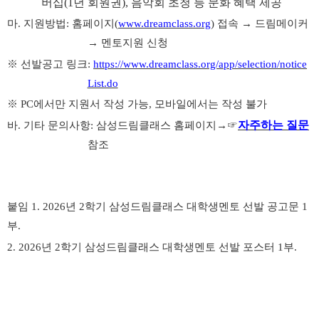
버십
(1
년 회원권
),
음악회 초청 등 문화 혜택 제공
마
.
지원방법
:
홈페이지
(
www.dreamclass.org
)
접속
→
드림메이커
→
멘토지원 신청
※
선발공고 링크
:
https://www.dreamclass.org/app/selection/notice
List.do
※
PC
에서만 지원서 작성 가능
,
모바일에서는 작성 불가
자주하는 질문
바
.
기타 문의사항
:
삼성드림클래스 홈페이지
→☞
참조
붙임
1. 2026
년
2
학기 삼성드림클래스 대학생멘토 선발 공고문
1
부
.
2. 2026
년
2
학기 삼성드림클래스 대학생멘토 선발 포스터
1
부
.