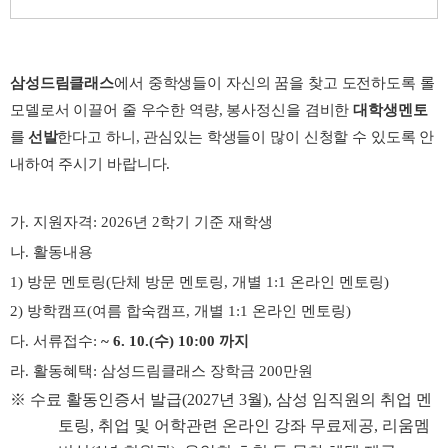
삼성드림클래스
에서 중학생들이 자신의 꿈을 찾고 도전하도록 롤
모델로서 이끌어 줄 우수한 역량
,
봉사정신을 겸비한
대학생멘토
를
선발
한다고 하니
,
관심있는 학생들이 많이 신청할 수 있도록 안
내하여 주시기 바랍니다
.
가
.
지원자격
: 2026
년
2
학기 기준 재학생
나
.
활동내용
1)
방문 멘토링
(
단체 방문 멘토링
,
개별
1:1
온라인 멘토링
)
2)
방학캠프
(
여름 합숙캠프
,
개별
1:1
온라인 멘토링
)
다
.
서류접수
:
~ 6. 10.(
수
) 10:00
까지
라
.
활동혜택
:
삼성드림클래스 장학금
200
만원
※
수료 활동인증서 발급
(2027
년
3
월
),
삼성 임직원의 취업 멘
토링
,
취업 및 어학관련 온라인 강좌 무료제공
,
리움멤